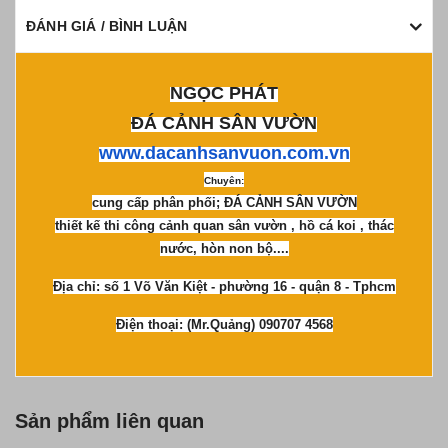
ĐÁNH GIÁ / BÌNH LUẬN
NGỌC PHÁT
ĐÁ CẢNH SÂN VƯỜN
www.dacanhsanvuon.com.vn
Chuyên:
cung cấp phân phối; ĐÁ CẢNH SÂN VƯỜN
thiết kế thi công cảnh quan sân vườn , hồ cá koi , thác
nước, hòn non bộ....
Địa chỉ: số 1 Võ Văn Kiệt - phường 16 - quận 8 - Tphcm
Điện thoại: (Mr.Quảng) 090707 4568
Sản phẩm liên quan