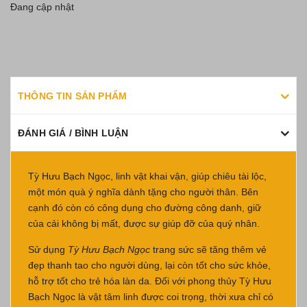
Đang cập nhật
THÔNG TIN SẢN PHẨM
ĐÁNH GIÁ / BÌNH LUẬN
Tỳ Hưu Bạch Ngọc, linh vật khai vận, giúp chiêu tài lộc,
một món quà ý nghĩa dành tặng cho người thân. Bên
cạnh đó còn có công dụng cho đường công danh, giữ
của cải không bị mất, được sự giúp đỡ của quý nhân.
Sử dụng
Tỳ Hưu Bạch Ngọc
trang sức sẽ tăng thêm vẻ
đẹp thanh tao cho người dùng, lại còn tốt cho sức khỏe,
hỗ trợ tốt cho trẻ hóa làn da. Đối với phong thủy Tỳ Hưu
Bạch Ngọc là vật tâm linh được coi trọng, thời xưa chỉ có