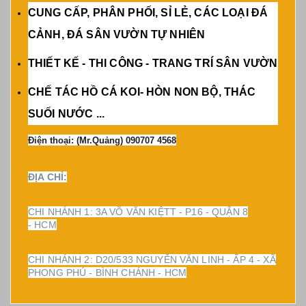
CUNG CẤP, PHÂN PHỐI, SỈ LẺ, CÁC LOẠI ĐÁ
CẢNH, ĐÁ SÂN VƯỜN TỰ NHIÊN
THIẾT KẾ - THI CÔNG - TRANG TRÍ SÂN VƯỜN
CHẾ TÁC HỒ CÁ KOI- HÒN NON BỘ, THÁC
SUỐI NƯỚC ...
Điện thoại: (Mr.Quảng) 090707 4568
ĐỊA CHỈ:
CHI NHÁNH 1: 3A VÕ VĂN KIỆTT - P16 - QUẬN 8
- HCM
CHI NHÁNH 2: D20/533 NGUYỄN VĂN LINH - ẤP 4 - XÃ
PHONG PHÚ - BÌNH CHÁNH - HCM