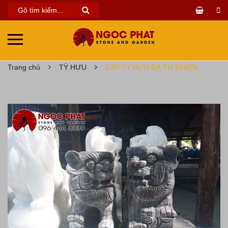
Trang chủ
TỲ HƯU
CẶP TỲ HƯU ĐÁ TỰ NHIÊN