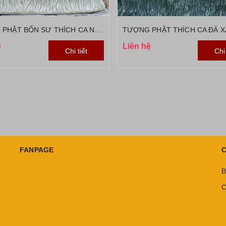
TƯỢNG PHẬT BỔN SƯ THÍCH CA NGỒI ĐÁ SA THẠCH NGUYÊN KHỐI
ệ
Liên hệ
Chi tiết
Chi 
FANPAGE
C
B
C