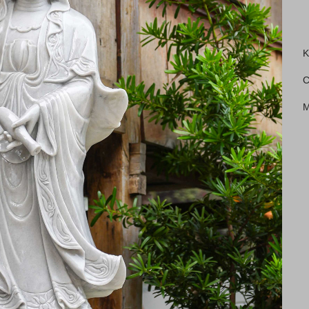
K
C
M