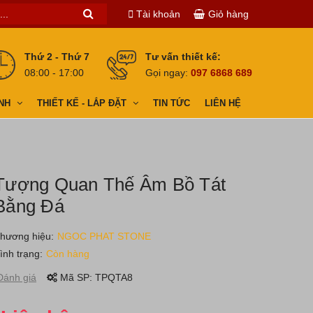
Tài khoản
Giỏ hàng
Thứ 2 - Thứ 7
Tư vấn thiết kế:
08:00 - 17:00
Gọi ngay:
097 6868 689
NH
THIẾT KẾ - LẮP ĐẶT
TIN TỨC
LIÊN HỆ
Tượng Quan Thế Âm Bồ Tát
Bằng Đá
hương hiệu:
NGOC PHAT STONE
ình trạng:
Còn hàng
ánh giá
Mã SP:
TPQTA8