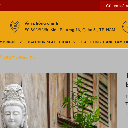
T
Văn phòng chính
Số 3A Võ Văn Kiệt, Phường 16, Quận 8 , TP. HCM
 MỸ NGHỆ
ĐÀI PHUN NGHỆ THUẬT
CÁC CÔNG TRÌNH TÂM LI
Âm Bồ Tát Bằng Đá
T
T
Đ