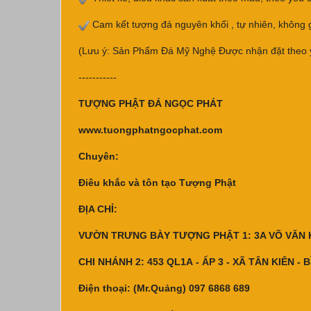
Cam kết tượng đá nguyên khối , tự nhiên, không g
(Lưu ý: Sản Phẩm Đá Mỹ Nghệ Được nhận đặt theo yê
-----------
TƯỢNG PHẬT ĐÁ NGỌC PHÁT
www.tuongphatngocphat.com
Chuyên:
Điêu khắc và tôn tạo Tượng Phật
ĐỊA CHỈ:
VƯỜN TRƯNG BÀY TƯỢNG PHẬT 1: 3A VÕ VĂN KI
CHI NHÁNH 2: 453 QL1A - ẤP 3 - XÃ TÂN KIÊN -
Điện thoại: (Mr.Quảng) 097 6868 689