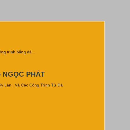
ng trình bằng đá...
ệ NGỌC PHÁT
Kỳ Lân , Và Các Công Trình Từ Đá