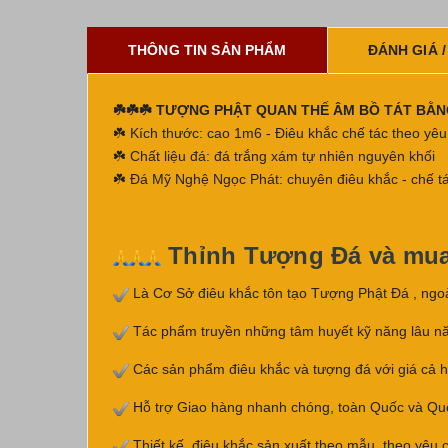
THÔNG TIN SẢN PHẨM
ĐÁNH GIÁ /
☘️☘️☘️ TƯỢNG PHẬT QUAN THẾ ÂM BỒ TÁT BẰ
☘️ Kích thước: cao 1m6 - Điêu khắc chế tác theo yê
☘️ Chất liệu đá: đá trắng xám tự nhiên nguyên khối
☘️ Đá Mỹ Nghệ Ngọc Phát: chuyên điêu khắc - chế tá
Thỉnh Tượng Đá và mu
Là Cơ Sở điêu khắc tôn tạo Tượng Phật Đá , ngo
Tác phẩm truyền những tâm huyết kỹ năng lâu n
Các sản phẩm điêu khắc và tượng đá với giá cả hợp 
Hỗ trợ Giao hàng nhanh chóng, toàn Quốc và Quố
Thiết kế, điêu khắc sản xuất theo mẫu, theo yêu 