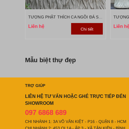
TƯỢNG PHẬT THÍCH CA NGỒI ĐÁ SA THẠCH MỚI
Liên hệ
Liên h
Chi tiết
Mẫu biệt thự đẹp
TRỢ GIÚP
LIÊN HỆ TƯ VẤN HOẶC GHÉ TRỰC TIẾP ĐẾN
SHOWROOM
097 6868 689
CHI NHÁNH 1: 3A VÕ VĂN KIỆT - P16 - QUẬN 8 - HCM
CHI NHÁNH 2: 453 QL1A - ẤP 3 - XÃ TÂN KIÊN - BÌNH