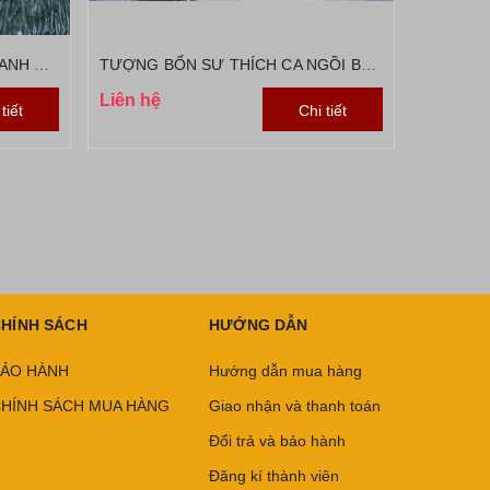
TƯỢNG PHẬT THÍCH CA ĐÁ XANH ẤN ĐỘ 1M2
TƯỢNG BỔN SƯ THÍCH CA NGỒI BẰNG ĐÁ NGUYÊN KHỐI
Liên hệ
Liên hệ
tiết
Chi tiết
HÍNH SÁCH
HƯỚNG DẪN
ẢO HÀNH
Hướng dẫn mua hàng
HÍNH SÁCH MUA HÀNG
Giao nhận và thanh toán
Đổi trả và bảo hành
Đăng kí thành viên