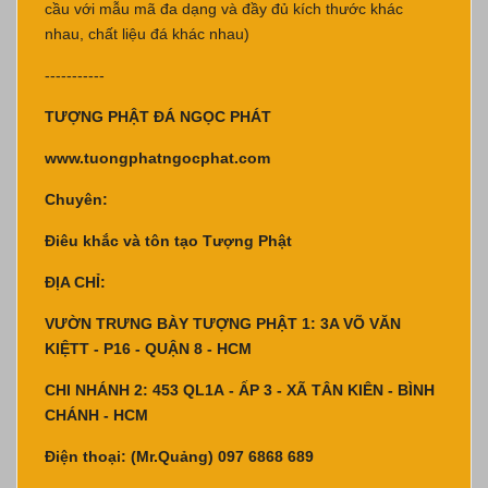
cầu với mẫu mã đa dạng và đầy đủ kích thước khác
nhau, chất liệu đá khác nhau)
-----------
TƯỢNG PHẬT ĐÁ NGỌC PHÁT
www.tuongphatngocphat.com
Chuyên:
Điêu khắc và tôn tạo Tượng Phật
ĐỊA CHỈ:
VƯỜN TRƯNG BÀY TƯỢNG PHẬT 1: 3A VÕ VĂN
KIỆTT - P16 - QUẬN 8 - HCM
CHI NHÁNH 2: 453 QL1A - ẤP 3 - XÃ TÂN KIÊN - BÌNH
CHÁNH - HCM
Điện thoại: (Mr.Quảng) 097 6868 689