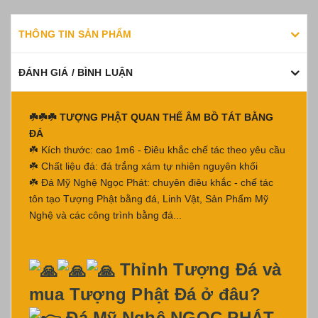
THÔNG TIN SẢN PHẨM
ĐÁNH GIÁ / BÌNH LUẬN
☘️☘️☘️ TƯỢNG PHẬT QUAN THẾ ÂM BỒ TÁT BẰNG
ĐÁ
☘️ Kích thước: cao 1m6 - Điêu khắc chế tác theo yêu cầu
☘️ Chất liệu đá: đá trắng xám tự nhiên nguyên khối
☘️ Đá Mỹ Nghệ Ngọc Phát: chuyên điêu khắc - chế tác
tôn tạo Tượng Phật bằng đá, Linh Vật, Sản Phẩm Mỹ
Nghệ và các công trình bằng đá...
Thỉnh Tượng Đá và
mua Tượng Phật Đá ở đâu?
Đá Mỹ Nghệ NGỌC PHÁT