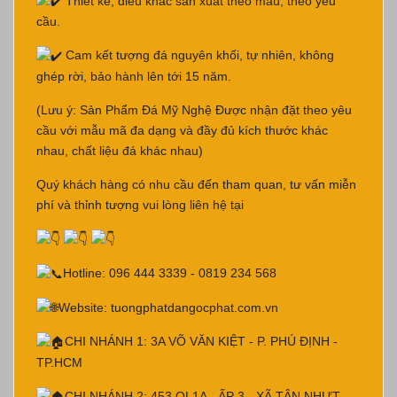
Thiết kế, điêu khắc sản xuất theo mẫu, theo yêu
cầu.
Cam kết tượng đá nguyên khối, tự nhiên, không
ghép rời, bảo hành lên tới 15 năm.
(Lưu ý: Sản Phẩm Đá Mỹ Nghệ Được nhận đặt theo yêu
cầu với mẫu mã đa dạng và đầy đủ kích thước khác
nhau, chất liệu đá khác nhau)
Quý khách hàng có nhu cầu đến tham quan, tư vấn miễn
phí và thỉnh tượng vui lòng liên hệ tại
Hotline: 096 444 3339 - 0819 234 568
Website:
tuongphatdangocphat.com.vn
CHI NHÁNH 1: 3A VÕ VĂN KIỆT - P. PHÚ ĐỊNH -
TP.HCM
CHI NHÁNH 2: 453 QL1A - ẤP 3 - XÃ TÂN NHỰT-