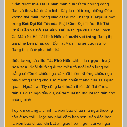
Hiền
được miêu tả là hiện thân của tất cả những công
đức và thực hành tâm linh. Đây là một trong những điều
không thể thiếu trong việc đạt được Phật quả. Ngài là một
trong
Bát Đại Bồ Tát
của Phật Giáo Đại Thừa.
Bồ Tát
Phổ Hiền
và
Bồ Tát Văn Thù
là thị giả của Phật Thích
Ca Mâu Ni. Bồ Tát Phổ Hiền sẽ
cưỡi voi trắng
đứng thị
giả phía bên phải, còn Bồ Tát Văn Thù sẽ cưỡi sử tử
đứng thị giả ở phía bên trái.
Biểu tượng của
Bồ Tát Phổ Hiền
chính là
ngọc như ý
hoa sen
. Ngài thường được miêu tả ngôi trên lưng voi
trắng có đến 6 chiếc ngà và xuất hiện. Những chiếc ngà
này tượng trưng cho sức mạnh chiến thắng của sáu giác
quan. Ngoài ra, đây cũng là 6 hoàn thiện để đạt được
đến sự giác ngộ đầy đủ, để đem lại những lợi ích đến cho
chúng sinh.
Tùy khí của ngài chính là viên bảo châu mà ngài thường
cần ở tay trái. Hoặc tay phải cầm hoa sen, trên đóa hoa
là viên bảo châu. Khi bắt ấn giáo hóa, ngón cái và ngón