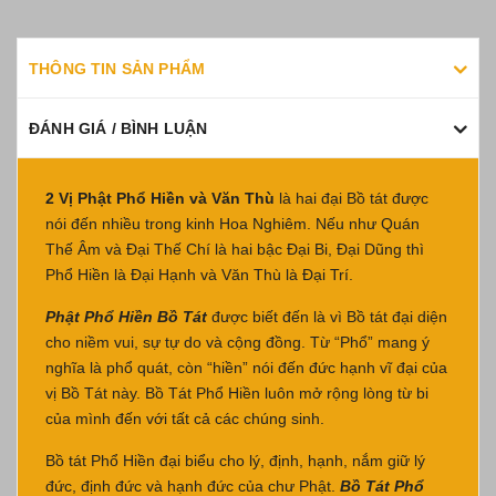
THÔNG TIN SẢN PHẨM
ĐÁNH GIÁ / BÌNH LUẬN
2 Vị Phật Phổ Hiền và Văn Thù
là hai đại Bồ tát được
nói đến nhiều trong kinh Hoa Nghiêm. Nếu như Quán
Thế Âm và Đại Thế Chí là hai bậc Đại Bi, Đại Dũng thì
Phổ Hiền là Đại Hạnh và Văn Thù là Đại Trí.
Phật Phổ Hiền Bồ Tát
được biết đến là vì Bồ tát đại diện
cho niềm vui, sự tự do và cộng đồng. Từ “Phổ” mang ý
nghĩa là phổ quát, còn “hiền” nói đến đức hạnh vĩ đại của
vị Bồ Tát này. Bồ Tát Phổ Hiền luôn mở rộng lòng từ bi
của mình đến với tất cả các chúng sinh.
Bồ tát Phổ Hiền đại biểu cho lý, định, hạnh, nắm giữ lý
đức, định đức và hạnh đức của chư Phật.
Bồ Tát Phổ