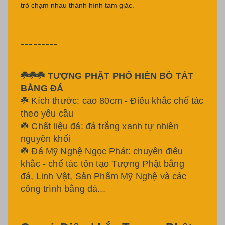
trỏ chạm nhau thành hình tam giác.
---------
☘️☘️☘️ TƯỢNG PHẬT PHỔ HIỀN BỒ TÁT
BẰNG ĐÁ
☘️ Kích thước: cao 80cm - Điêu khắc chế tác
theo yêu cầu
☘️ Chất liệu đá: đá trắng xanh tự nhiên
nguyên khối
☘️ Đá Mỹ Nghệ Ngọc Phát: chuyên điêu
khắc - chế tác tôn tạo Tượng Phật bằng
đá, Linh Vật, Sản Phẩm Mỹ Nghệ và các
công trình bằng đá...