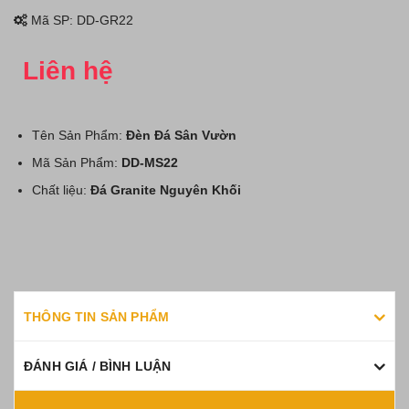
Mã SP:
DD-GR22
Liên hệ
Tên Sản Phẩm:
Đèn Đá Sân Vườn
Mã Sản Phẩm:
DD-MS22
Chất liệu:
Đá Granite Nguyên Khối
Kích thước:
Cao 86cm
THÔNG TIN SẢN PHẨM
ĐÁNH GIÁ / BÌNH LUẬN