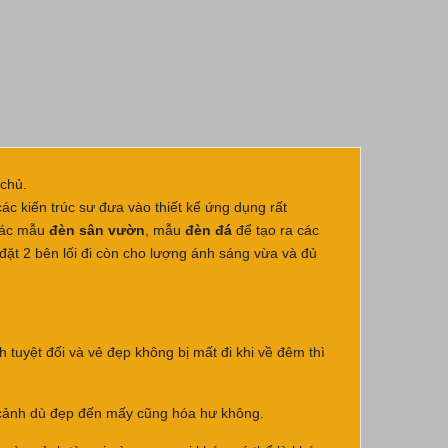
 chủ.
ác kiến trúc sư đưa vào thiết kế ứng dụng rất
 các mẫu
đèn sân vườn
, mẫu
đèn đá
để tạo ra các
 đặt 2 bên lối đi còn cho lượng ánh sáng vừa và đủ
 tuyệt đối và vẻ đẹp không bị mất đi khi về đêm thì
à cảnh dù đẹp đến mấy cũng hóa hư không.