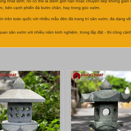
g nhất định; nó có thể là điểm giới hạn hoặc chuyển tiếp không gian 
ớc, bên cạnh phiến đá bước chân, hay trong góc vườn.
y tín trên toàn quốc với nhiều mẫu đèn đá trang trí sân vườn; đa dạng
 quan sân vườn với nhiều năm kinh nghiệm, trong lắp đặt - thi công cả