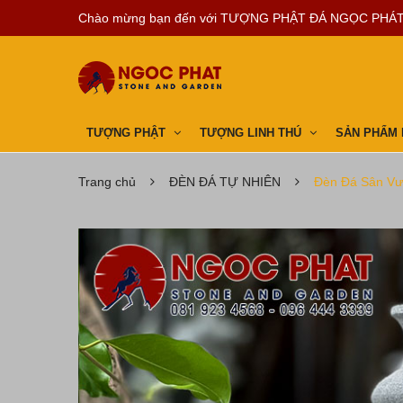
Chào mừng bạn đến với
TƯỢNG PHẬT ĐÁ NGỌC PHÁ
TƯỢNG PHẬT
TƯỢNG LINH THÚ
SẢN PHẨM
Trang chủ
ĐÈN ĐÁ TỰ NHIÊN
Đèn Đá Sân V