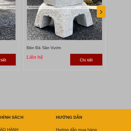
Đèn Đá Sân Vườn
Đèn Đá 
Liên hệ
Liên hệ
tiết
Chi tiết
HÍNH SÁCH
HƯỚNG DẪN
ẢO HÀNH
Hướng dẫn mua hàng