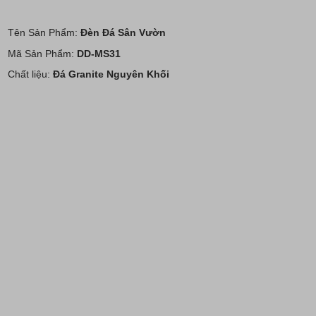
Tên Sản Phẩm:
Đèn Đá Sân Vườn
Mã Sản Phẩm:
DD-MS31
Chất liệu:
Đá Granite Nguyên Khối
Kích thước:
Cao 55cm - Nón: Đường kính 32cm