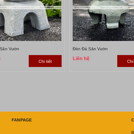
 Sân Vườn
Đèn Đá Sân Vườn
ệ
Liên hệ
Chi tiết
Chi 
FANPAGE
C
B