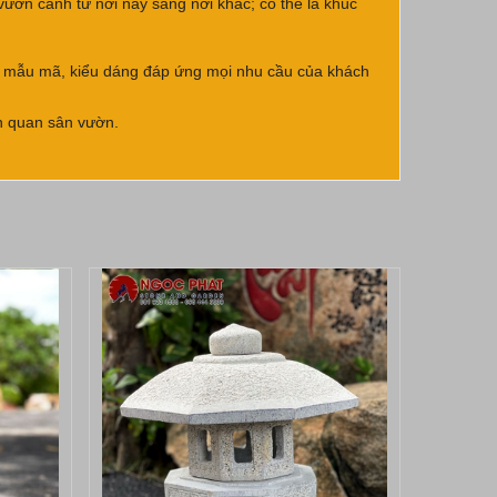
vườn cảnh từ nơi này sang nơi khác; có thể là khúc
 về mẫu mã, kiểu dáng đáp ứng mọi nhu cầu của khách
nh quan sân vườn.