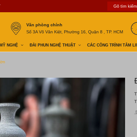
T
Văn phòng chính
Số 3A Võ Văn Kiệt, Phường 16, Quận 8 , TP. HCM
 MỸ NGHỆ
ĐÀI PHUN NGHỆ THUẬT
CÁC CÔNG TRÌNH TÂM LI
ườn
T
T
Đ