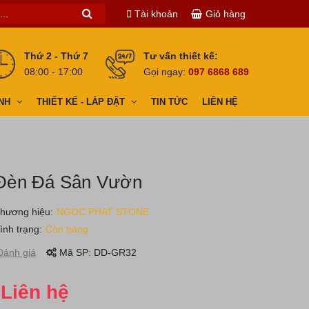
Tài khoản
Giỏ hàng
Thứ 2 - Thứ 7
Tư vấn thiết kế:
08:00 - 17:00
Gọi ngay:
097 6868 689
NH
THIẾT KẾ - LẮP ĐẶT
TIN TỨC
LIÊN HỆ
Đèn Đá Sân Vườn
hương hiệu:
NGOC PHAT STONE
ình trạng:
Còn hàng
ánh giá
Mã SP:
DD-GR32
Liên hệ