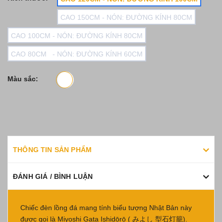
Cao 100cm - Nón: Đường kính 80cm
CAO 150CM - NÓN: ĐƯỜNG KÍNH 80CM
Cao 80cm - Nón: Đường kính 60cm
CAO 100CM - NÓN: ĐƯỜNG KÍNH 80CM
CAO 80CM - NÓN: ĐƯỜNG KÍNH 60CM
Màu sắc:
THÔNG TIN SẢN PHẨM
ĐÁNH GIÁ / BÌNH LUẬN
Chiếc đèn lồng đá mang tính biểu tượng Nhật Bản này
được gọi là Miyoshi Gata Ishidōrō ( みよし 型石灯籠).