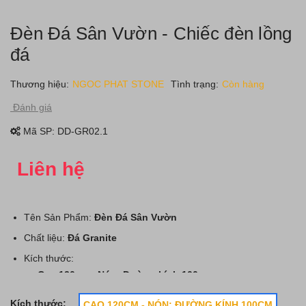
Đèn Đá Sân Vườn - Chiếc đèn lồng
đá
Thương hiệu:
NGOC PHAT STONE
Tình trạng:
Còn hàng
Đánh giá
Mã SP:
DD-GR02.1
Liên hệ
Tên Sản Phẩm:
Đèn Đá Sân Vườn
Chất liệu:
Đá Granite
Kích thước:
Cao 120cm - Nón: Đường kính 100cm
Cao 150cm - Nón: Đường kính 80cm
Kích thước:
CAO 120CM - NÓN: ĐƯỜNG KÍNH 100CM