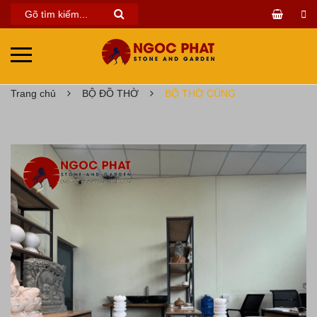
Trang chủ
BỘ ĐỒ THỜ
BỘ THỜ CÚNG