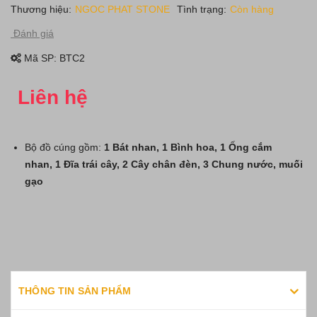
Thương hiệu:
NGOC PHAT STONE
Tình trạng:
Còn hàng
Đánh giá
Mã SP:
BTC2
Liên hệ
Bộ đồ cúng gồm:
1 Bát nhan,
1 Bình hoa,
1 Ống cắm
nhan,
1 Đĩa trái cây,
2 Cây chân đèn,
3 Chung nước, muối
gạo
THÔNG TIN SẢN PHẨM