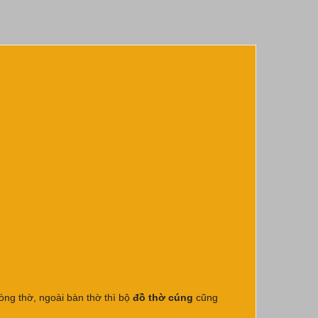
òng thờ, ngoài bàn thờ thì bộ
đồ thờ cúng
cũng