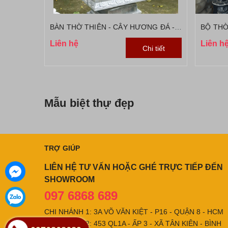
BÀN THỜ THIÊN - CÂY HƯƠNG ĐÁ - BỘ THỜ CÚNG BẰNG ĐÁ
BỘ TH
Liên hệ
Liên h
Chi tiết
Mẫu biệt thự đẹp
TRỢ GIÚP
LIÊN HỆ TƯ VẤN HOẶC GHÉ TRỰC TIẾP ĐẾN
SHOWROOM
097 6868 689
CHI NHÁNH 1: 3A VÕ VĂN KIỆT - P16 - QUẬN 8 - HCM
CHI NHÁNH 2: 453 QL1A - ẤP 3 - XÃ TÂN KIÊN - BÌNH