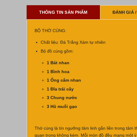
THÔNG TIN SẢN PHẨM
ĐÁNH GIÁ /
BỘ THỜ CÚNG:
Chất liệu: Đá Trắng Xám tự nhiên
Bộ đồ cúng gồm:
1 Bát nhan
1 Bình hoa
1 Ống cắm nhan
1 Đĩa trái cây
3 Chung nước
3 Hũ muối gạo
Thờ cúng là tín ngưỡng tâm linh gắn liền trong tâm 
quan trọng không kém. Mỗi món đồ đều mang một ý ng