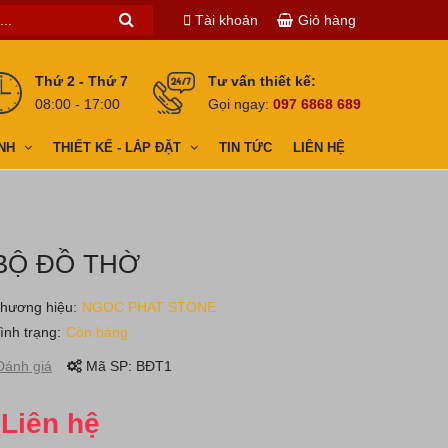
Tài khoản
Giỏ hàng
Thứ 2 - Thứ 7
Tư vấn thiết kế:
08:00 - 17:00
Gọi ngay:
097 6868 689
NH
THIẾT KẾ - LẮP ĐẶT
TIN TỨC
LIÊN HỆ
BỘ ĐỒ THỜ
hương hiệu:
NGOC PHAT STONE
ình trạng:
Còn hàng
ánh giá
Mã SP:
BĐT1
Liên hệ