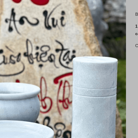
B
1
c
C