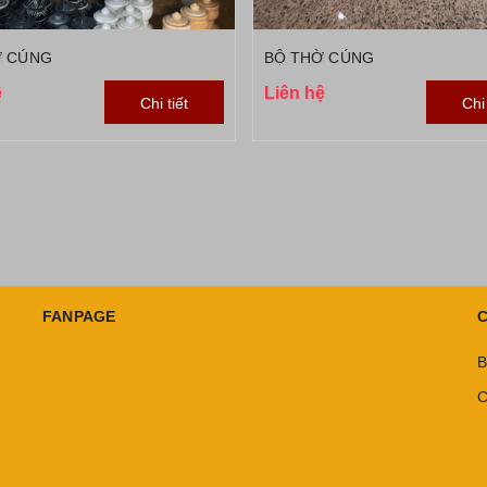
Ờ CÚNG
BỘ THỜ CÚNG
ệ
Liên hệ
Chi tiết
Chi 
FANPAGE
C
B
C