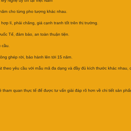
Mỹ Nghệ uy tín tại Việt Nam
năm cho từng pho tượng khác nhau.
p lí, phải chăng, giá cạnh tranh tốt trên thị trường.
ốc Tế, đảm bảo, an toàn thuận tiện.
u cầu.
ông ghép rời, bảo hành lên tới 15 năm.
t theo yêu cầu với mẫu mã đa dạng và đầy đủ kích thước khác nhau, c
 tham quan thực tế để được tư vấn giải đáp rõ hơn về chi tiết sản ph