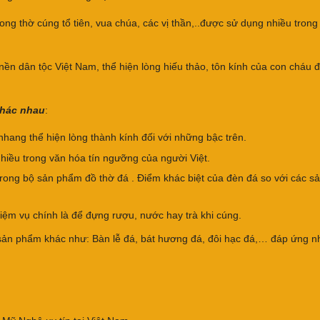
g thờ cúng tổ tiên, vua chúa, các vị thần,..được sử dụng nhiều trong
nền dân tộc Việt Nam, thể hiện lòng hiếu thảo, tôn kính của con cháu 
khác nhau
:
ng thể hiện lòng thành kính đối với những bậc trên.
hiều trong văn hóa tín ngưỡng của người Việt.
 trong bộ sản phẩm đồ thờ đá . Điểm khác biệt của đèn đá so với các s
hiệm vụ chính là để đựng rượu, nước hay trà khi cúng.
c sản phẩm khác như: Bàn lễ đá, bát hương đá, đôi hạc đá,… đáp ứng 