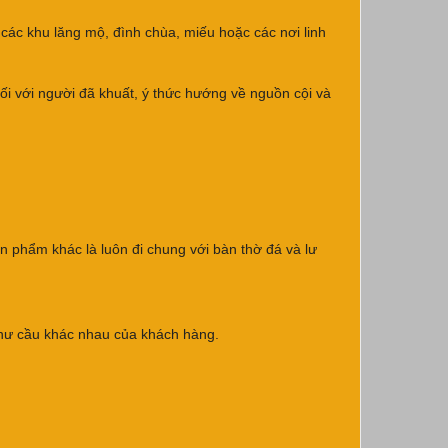
 các khu lăng mộ, đình chùa, miếu hoặc các nơi linh
đối với người đã khuất, ý thức hướng về nguồn cội và
ản phẩm khác là luôn đi chung với bàn thờ đá và lư
như cầu khác nhau của khách hàng.