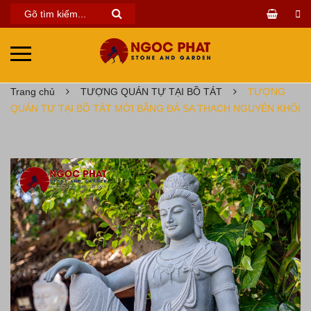
Trang chủ
TƯỢNG QUÁN TỰ TẠI BỒ TÁT
TƯỢNG
QUÁN TỰ TẠI BỒ TÁT MỚI BẰNG ĐÁ SA THẠCH NGUYÊN KHỐI