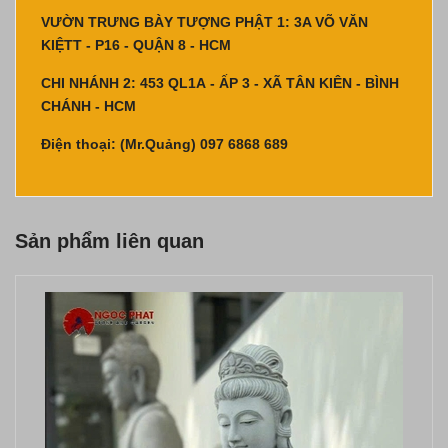
VƯỜN TRƯNG BÀY TƯỢNG PHẬT 1: 3A VÕ VĂN
KIỆTT - P16 - QUẬN 8 - HCM
CHI NHÁNH 2: 453 QL1A - ẤP 3 - XÃ TÂN KIÊN - BÌNH
CHÁNH - HCM
Điện thoại: (Mr.Quảng) 097 6868 689
Sản phẩm liên quan