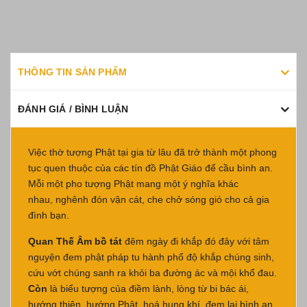
THÔNG TIN SẢN PHẨM
ĐÁNH GIÁ / BÌNH LUẬN
Việc thờ tượng Phật tại gia từ lâu đã trở thành một phong
tục quen thuộc của các tín đồ Phật Giáo để cầu bình an.
Mỗi một pho tượng Phật mang một ý nghĩa khác
nhau, nghênh đón vận cát, che chở sóng gió cho cả gia
đình bạn.
Quan Thế Âm bồ tát
đêm ngày đi khắp đó đây với tâm
nguyện đem phật pháp tu hành phổ độ khắp chúng sinh,
cứu vớt chúng sanh ra khỏi ba đường ác và mội khổ đau.
Còn
là biểu tượng của điềm lành, lòng từ bi bác ái,
hướng thiện, hướng Phật, hoá hung khí, đem lại bình an,