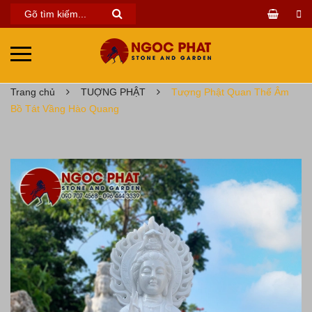
Trang chủ
TUỢNG PHẬT
Tượng Phật Quan Thế Âm
Bồ Tát Vầng Hào Quang