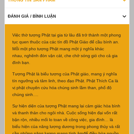
THÔNG TIN SẢN PHẨM
ĐÁNH GIÁ / BÌNH LUẬN
Việc thờ tượng Phật tại gia từ lâu đã trở thành một phong
tục quen thuộc của các tín đồ Phật Giáo để cầu bình an.
Mỗi một pho tượng Phật mang một ý nghĩa khác
nhau, nghênh đón vận cát, che chở sóng gió cho cả gia
đình bạn.
Tượng Phật là biểu tượng của Phật giáo, mang ý nghĩa
tín ngưỡng và tâm linh, theo đạo Phật. Phật Thích Ca là
vị phật chuyên cứu hóa chúng sinh lầm than, phổ độ
chúng sinh….
Sự hiện diện của tượng Phật mang lại cảm giác hòa bình
và thanh thản cho ngôi nhà. Cuộc sống hiện đại vốn rất
bận rộn, nhiều mối lo toan về công việc, gia đình… là
biểu hiện của năng lượng dương trong phong thủy và rất
cần những năng lượng mang tính âmđể điều hòa nguồn