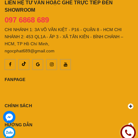
LIÊN HỆ TƯ VẤN HOẶC GHÉ TRỰC TIẾP ĐẾN
SHOWROOM
097 6868 689
CHI NHÁNH 1: 3A VÕ VĂN KIỆT - P16 - QUẬN 8 - HCM CHI
NHÁNH 2: 453 QL1A - ẤP 3 - XÃ TÂN KIÊN - BÌNH CHÁNH –
HCM, TP Hồ Chí Minh,
ngocphat689@gmail.com
FANPAGE
CHÍNH SÁCH
HƯỚNG DẪN