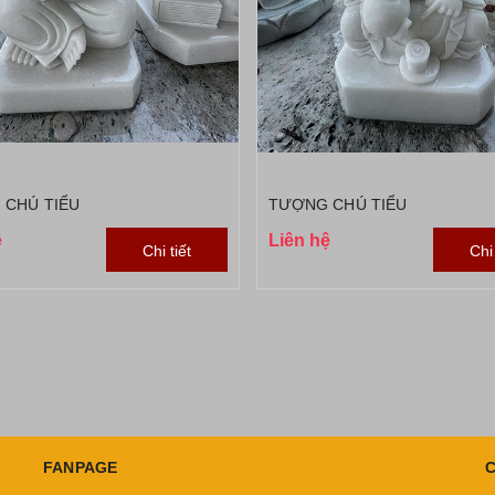
 CHÚ TIỂU
TƯỢNG CHÚ TIỂU
ệ
Liên hệ
Chi tiết
Chi 
FANPAGE
C