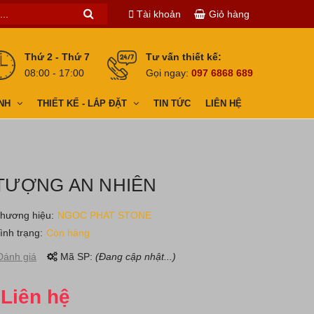
Tài khoản
Giỏ hàng
Thứ 2 - Thứ 7
Tư vấn thiết kế:
08:00 - 17:00
Gọi ngay:
097 6868 689
NH
THIẾT KẾ - LẮP ĐẶT
TIN TỨC
LIÊN HỆ
TƯỢNG AN NHIÊN
hương hiệu:
NGOC PHAT STONE
ình trạng:
Còn hàng
ánh giá
Mã SP:
(Đang cập nhật...)
Liên hệ