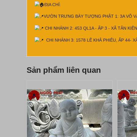
ĐỊA CHỈ:
VƯỜN TRƯNG BÀY TƯỢNG PHẬT 1: 3A VÕ VĂN
CHI NHÁNH 2: 453 QL1A - ẤP 3 - XÃ TÂN KIÊ
CHI NHÁNH 3: 1578 LÊ KHẢ PHIÊU, ẤP 44- 
Sản phẩm liên quan