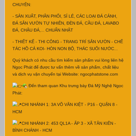
CHUYÊN:
- SẢN XUẤT, PHÂN PHỐI, SỈ LẺ, CÁC LOẠI ĐÁ CẢNH,
ĐÁ SÂN VƯỜN TỰ NHIÊN, ĐÈN ĐÁ, CẦU ĐÁ, LAVABO
ĐÁ, CHẬU ĐÁ,... CHUẨN NHẬT
- THIẾT KẾ - THI CÔNG - TRANG TRÍ SÂN VƯỜN - CHẾ
TÁC HỒ CÁ KOI- HÒN NON BỘ, THÁC SUỐI NƯỚC...
Quý khách có nhu cầu tìm kiếm sản phẩm vui lòng liên hệ
Ngọc Phát để được tư vấn thêm về sản phẩm, chất liệu
và dịch vụ vận chuyển tại Website:
ngocphatstone.com
Đến tham quan Khu trưng bày Đá Mỹ Nghệ Ngọc
Phát:
CHI NHÁNH 1: 3A VÕ VĂN KIỆT - P16 - QUẬN 8 -
HCM
CHI NHÁNH 2: 453 QL1A - ẤP 3 - XÃ TÂN KIÊN -
BÌNH CHÁNH - HCM