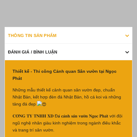
THÔNG TIN SẢN PHẨM
ĐÁNH GIÁ / BÌNH LUẬN
Thiết kế - Thi công Cảnh quan Sân vườn tại Ngọc
Phát
Những mẫu thiết kế cảnh quan sân vườn đẹp, chuẩn
Nhật Bản, kết hợp đèn đá Nhật Bản, hồ cá koi và những
tảng đá đẹp
𝐂𝐎̂𝐍𝐆 𝐓𝐘 𝐓𝐍𝐇𝐇 𝐗𝐃 Đ𝐚́ 𝐜𝐚̉𝐧𝐡 𝐬𝐚̂𝐧 𝐯𝐮̛𝐨̛̀𝐧 𝐍𝐠𝐨̣𝐜 𝐏𝐡𝐚́𝐭 với đội
ngũ nghệ nhân giàu kinh nghiệm trong ngành điêu khắc
và trang trí sân vườn.