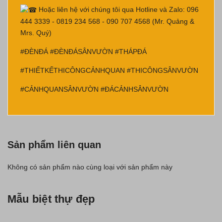
Hoặc liên hệ với chúng tôi qua Hotline và Zalo: 096
444 3339 - 0819 234 568 - 090 707 4568 (Mr. Quảng &
Mrs. Quý)
#ĐÈNĐÁ
#ĐÈNĐÁSÂNVƯỜN
#THÁPĐÁ
#THIẾTKẾTHICÔNGCẢNHQUAN
#THICÔNGSÂNVƯỜN
#CẢNHQUANSÂNVƯỜN
#ĐÁCẢNHSÂNVƯỜN
Sản phẩm liên quan
Không có sản phẩm nào cùng loại với sản phẩm này
Mẫu biệt thự đẹp