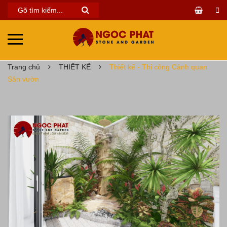
Trang chủ
THIẾT KẾ
Thiết kế - Thi công Cảnh quan
Sân vườn