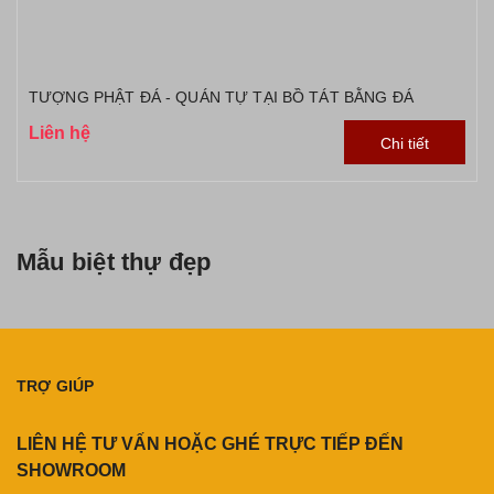
TƯỢNG PHẬT ĐÁ - QUÁN TỰ TẠI BỒ TÁT BẰNG ĐÁ
Liên hệ
Chi tiết
Mẫu biệt thự đẹp
TRỢ GIÚP
LIÊN HỆ TƯ VẤN HOẶC GHÉ TRỰC TIẾP ĐẾN
SHOWROOM