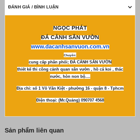
ĐÁNH GIÁ / BÌNH LUẬN
NGỌC PHÁT
ĐÁ CẢNH SÂN VƯỜN
www.dacanhsanvuon.com.vn
Chuyên:
cung cấp phân phối; ĐÁ CẢNH SÂN VƯỜN
thiết kế thi công cảnh quan sân vườn , hồ cá koi , thác
nước, hòn non bộ....
Địa chỉ: số 1 Võ Văn Kiệt - phường 16 - quận 8 - Tphcm
Điện thoại: (Mr.Quảng) 090707 4568
Sản phẩm liên quan