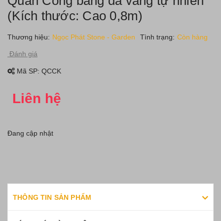
Quan Công bằng đá vàng tự nhiên
(Kích thước: Cao 0,8m)
Thương hiệu:
Ngọc Phát Stone - Garden
Tình trạng:
Còn hàng
Đánh giá
Mã SP:
QCCK
Liên hệ
Đang cập nhật
THÔNG TIN SẢN PHẨM