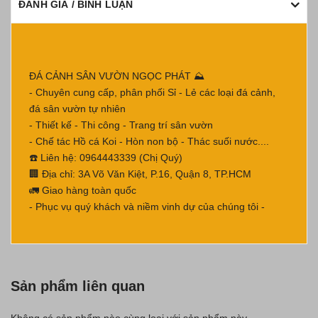
ĐÁNH GIÁ / BÌNH LUẬN
ĐÁ CẢNH SÂN VƯỜN NGỌC PHÁT ⛰
- Chuyên cung cấp, phân phối Sỉ - Lẻ các loại đá cảnh,
đá sân vườn tự nhiên
- Thiết kế - Thi công - Trang trí sân vườn
- Chế tác Hồ cá Koi - Hòn non bộ - Thác suối nước....
☎️ Liên hệ: 0964443339 (Chị Quý)
🏢 Địa chỉ: 3A Võ Văn Kiệt, P.16, Quận 8, TP.HCM
🚛 Giao hàng toàn quốc
- Phục vụ quý khách và niềm vinh dự của chúng tôi -
Sản phẩm liên quan
Không có sản phẩm nào cùng loại với sản phẩm này