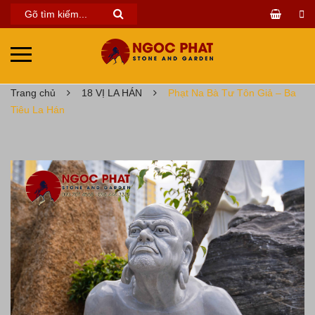
Trang chủ
18 VỊ LA HÁN
Phạt Na Bà Tư Tôn Giả – Ba
Tiêu La Hán