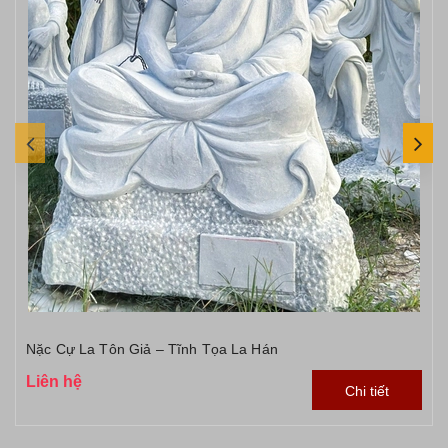
Nặc Cự La Tôn Giả – Tĩnh Tọa La Hán
Liên hệ
Chi tiết