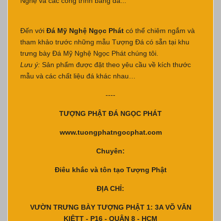
Nghệ và các công trình bằng đá...
Đến với
Đá Mỹ Nghệ Ngọc Phát
có thể chiêm ngắm và
tham khảo trước những mẫu Tượng Đá có sẵn tại khu
trưng bày Đá Mỹ Nghệ Ngọc Phát chúng tôi.
Lưu ý:
Sản phẩm được đặt theo yêu cầu về kích thước
mẫu và các chất liệu đá khác nhau…
----
TƯỢNG PHẬT ĐÁ NGỌC PHÁT
www.tuongphatngocphat.com
Chuyên:
Điêu khắc và tôn tạo Tượng Phật
ĐỊA CHỈ:
VƯỜN TRƯNG BÀY TƯỢNG PHẬT 1: 3A VÕ VĂN
KIỆTT - P16 - QUẬN 8 - HCM