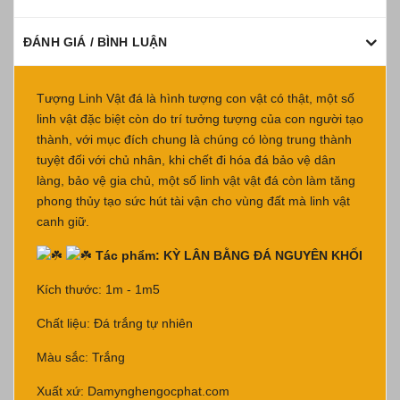
ĐÁNH GIÁ / BÌNH LUẬN
Tượng Linh Vật đá là hình tượng con vật có thật, một số
linh vật đặc biệt còn do trí tưởng tượng của con người tạo
thành, với mục đích chung là chúng có lòng trung thành
tuyệt đối với chủ nhân, khi chết đi hóa đá bảo vệ dân
làng, bảo vệ gia chủ, một số linh vật vật đá còn làm tăng
phong thủy tạo sức hút tài vận cho vùng đất mà linh vật
canh giữ.
Tác phẩm: KỲ LÂN BẰNG ĐÁ NGUYÊN KHỐI
Kích thước: 1m - 1m5
Chất liệu: Đá trắng tự nhiên
Màu sắc: Trắng
Xuất xứ: Damynghengocphat.com