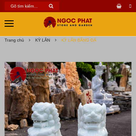
Trang chủ
KỲ LÂN
KỲ LÂN BẰNG ĐÁ