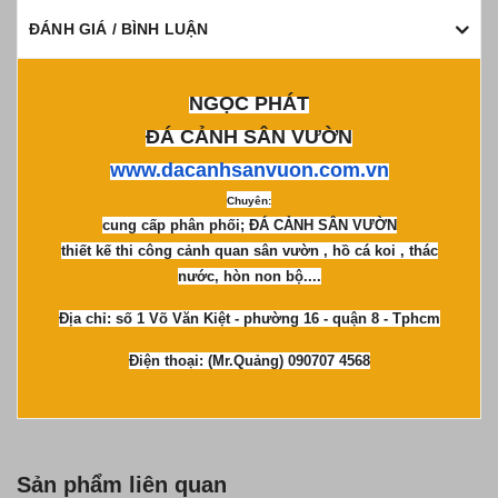
ĐÁNH GIÁ / BÌNH LUẬN
NGỌC PHÁT
ĐÁ CẢNH SÂN VƯỜN
www.dacanhsanvuon.com.vn
Chuyên:
cung cấp phân phối; ĐÁ CẢNH SÂN VƯỜN
thiết kế thi công cảnh quan sân vườn , hồ cá koi , thác
nước, hòn non bộ....
Địa chỉ: số 1 Võ Văn Kiệt - phường 16 - quận 8 - Tphcm
Điện thoại: (Mr.Quảng) 090707 4568
Sản phẩm liên quan