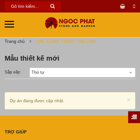
Trang chủ
CÁC CÔNG TRÌNH TÂM LINH
Mẫu thiết kế mới
Sắp xếp:
Thứ tự
×
Dự án đang được cập nhật.
TRỢ GIÚP